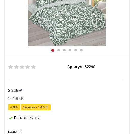
Артикул: 82290
2 316
₽
5 790
₽
-
60
%
Экономия
3 474
₽
Есть в наличии
размер