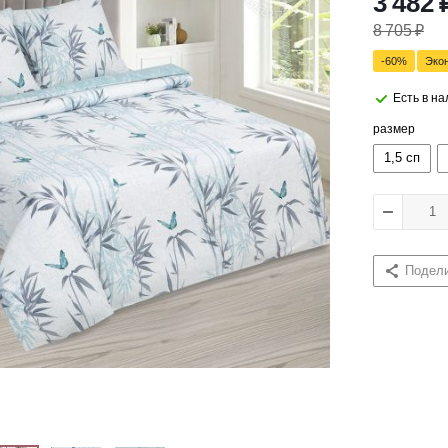
3 482
8 705
₽
-
60
%
Эко
Есть в н
размер
1,5 сп
Подел