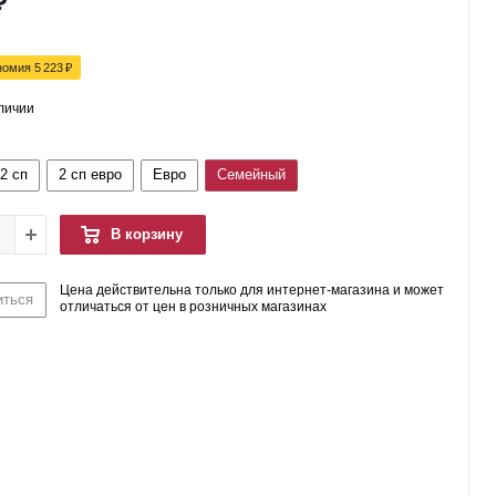
₽
номия
5 223
₽
аличии
2 сп
2 сп евро
Евро
Семейный
В корзину
Цена действительна только для интернет-магазина и может
иться
отличаться от цен в розничных магазинах