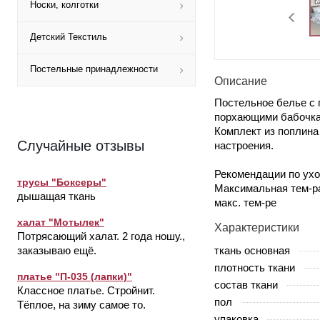
Носки, колготки
Детский Текстиль
Постельные принадлежности
Описание
Постельное белье с 
порхающими бабочкам
Комплект из поплина
Случайные отзывы
настроения.
Рекомендации по ухо
трусы "Боксеры"
Максимальная тем-ра
дышащая ткань
макс. тем-ре
халат "Мотылек"
Характеристики
Потрясающий халат. 2 года ношу.,
ткань основная
заказываю ещё.
плотность ткани
платье "П-035 (лапки)"
состав ткани
Классное платье. Стройнит.
пол
Тёплое, на зиму самое то.
упаковка