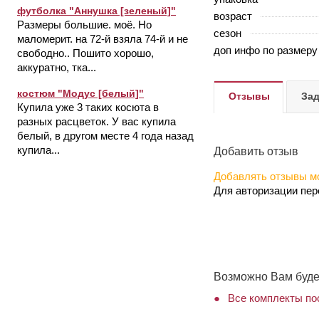
футболка "Аннушка [зеленый]"
возраст
Размеры большие. моё. Но
сезон
маломерит. на 72-й взяла 74-й и не
доп инфо по размеру
свободно.. Пошито хорошо,
аккуратно, тка...
костюм "Модус [белый]"
Отзывы
Зад
Купила уже 3 таких косюта в
разных расцветок. У вас купила
белый, в другом месте 4 года назад
купила...
Добавить отзыв
Добавлять отзывы мо
Для авторизации пе
Возможно Вам буде
Все комплекты по