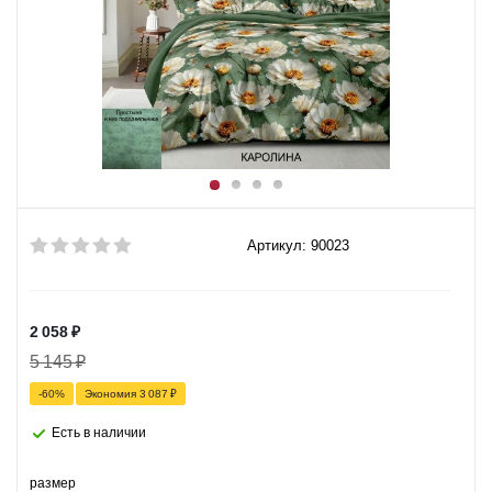
Артикул: 90023
2 058
₽
5 145
₽
-
60
%
Экономия
3 087
₽
Есть в наличии
размер