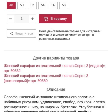
48
50
52
54
56
58
В корзину
Цена действительна только для интернет-
Поделиться
магазина и может отличаться от цен в
розничных магазинах
Другие варианты товара
Женский сарафан из плательной ткани «Форст-3 [индиго]»
арт 90532
Женский сарафан из плательной ткани «Форст-3
[шоколадный]» арт 90530
Описание
Сарафан женский из тканого штапельного полотна с
набивным рисунком, удлиненное, свободного кроя, слегка
расширенное к низу, на широких бретелях. Углубленная V –
образная горловина обработана обтачкой, проймы