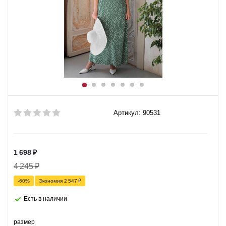
Артикул: 90531
1 698
₽
4 245
₽
-
60
%
Экономия
2 547
₽
Есть в наличии
размер