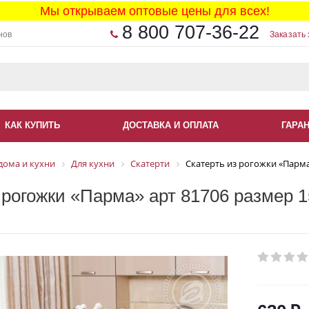
Мы открываем оптовые цены для всех!
8 800 707-36-22
нов
Заказать 
КАК КУПИТЬ
ДОСТАВКА И ОПЛАТА
ГАРА
дома и кухни
Для кухни
Скатерти
Скатерть из рогожки «Парма
 рогожки «Парма» арт 81706 размер 