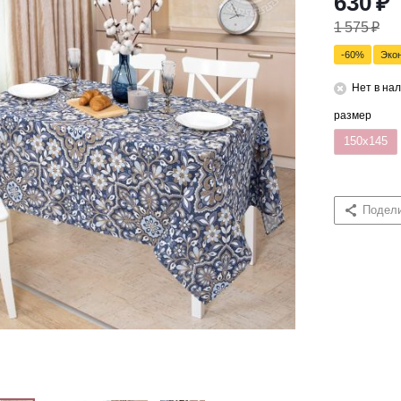
630
₽
1 575
₽
-
60
%
Эко
Нет в на
размер
150x145
Подел