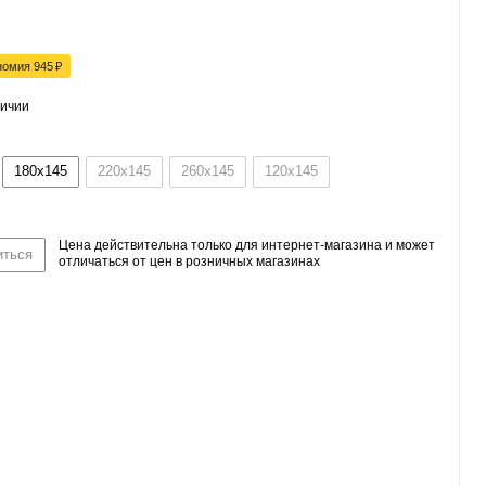
номия
945
₽
личии
180x145
220x145
260x145
120x145
Цена действительна только для интернет-магазина и может
иться
отличаться от цен в розничных магазинах