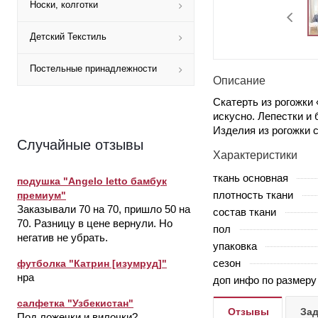
Носки, колготки
Детский Текстиль
Постельные принадлежности
Описание
Скатерть из рогожки
искусно. Лепестки и
Изделия из рогожки 
Случайные отзывы
Характеристики
ткань основная
подушка "Angelo letto бамбук
плотность ткани
премиум"
Заказывали 70 на 70, пришло 50 на
состав ткани
70. Разницу в цене вернули. Но
пол
негатив не убрать.
упаковка
сезон
футболка "Катрин [изумруд]"
нра
доп инфо по размеру
салфетка "Узбекистан"
Отзывы
Зад
Под ложечки и вилочки?