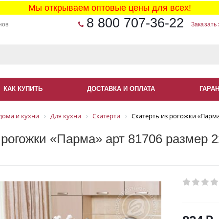
Мы открываем оптовые цены для всех!
8 800 707-36-22
нов
Заказать 
КАК КУПИТЬ
ДОСТАВКА И ОПЛАТА
ГАРА
дома и кухни
Для кухни
Скатерти
Скатерть из рогожки «Парма
 рогожки «Парма» арт 81706 размер 