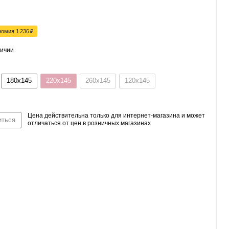
номия
1 236
₽
личии
180x145
220x145
260x145
120x145
Цена действительна только для интернет-магазина и может
иться
отличаться от цен в розничных магазинах