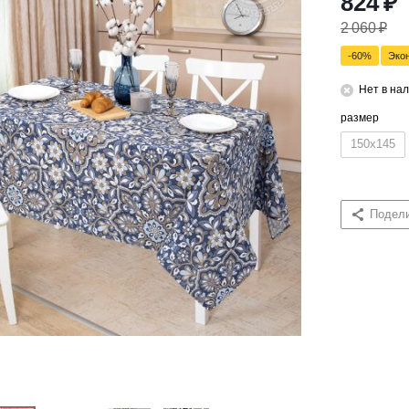
824
₽
2 060
₽
-
60
%
Эко
Нет в на
размер
150x145
Подел