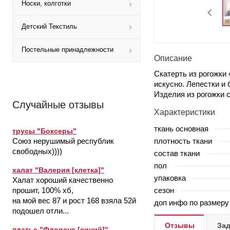
Носки, колготки
Детский Текстиль
Постельные принадлежности
Описание
Скатерть из рогожки
искусно. Лепестки и
Изделия из рогожки 
Случайные отзывы
Характеристики
ткань основная
трусы "Боксеры"
плотность ткани
Союз нерушимый республик
свободных))))
состав ткани
пол
халат "Валерия [клетка]"
упаковка
Халат хороший качественно
сезон
прошит, 100% хб,
на мой вес 87 и рост 168 взяла 52й
доп инфо по размеру
подошел отли...
Отзывы
Зад
платье "Флоренс [синий]"