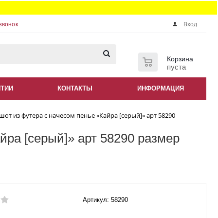
звонок
Вход
0
Корзина
пуста
НТИИ
КОНТАКТЫ
ИНФОРМАЦИЯ
от из футера с начесом пенье «Кайра [серый]» арт 58290
йра [серый]» арт 58290 размер
Артикул: 58290