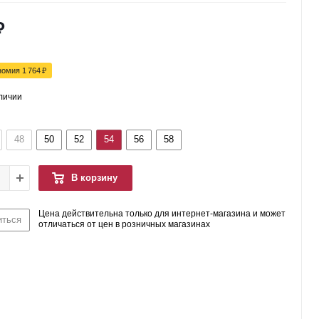
₽
номия
1 764
₽
аличии
48
50
52
54
56
58
В корзину
Цена действительна только для интернет-магазина и может
иться
отличаться от цен в розничных магазинах