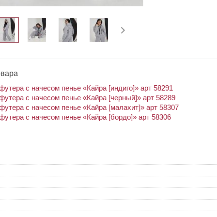
овара
футера с начесом пенье «Кайра [индиго]» арт 58291
футера с начесом пенье «Кайра [черный]» арт 58289
футера с начесом пенье «Кайра [малахит]» арт 58307
футера с начесом пенье «Кайра [бордо]» арт 58306