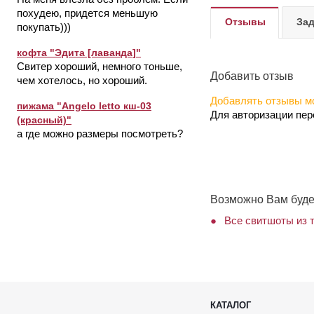
похудею, придется меньшую
Отзывы
Зад
покупать)))
кофта "Эдита [лаванда]"
Свитер хороший, немного тоньше,
Добавить отзыв
чем хотелось, но хороший.
Добавлять отзывы мо
пижама "Angelo letto кш-03
Для авторизации пе
(красный)"
а где можно размеры посмотреть?
Возможно Вам буде
Все свитшоты из т
КАТАЛОГ