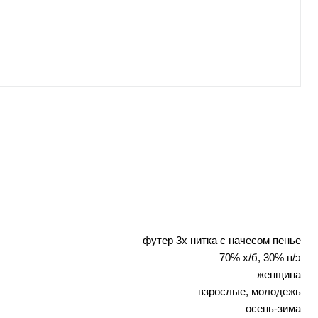
футер 3х нитка с начесом пенье
70% х/б, 30% п/э
женщина
взрослые, молодежь
осень-зима