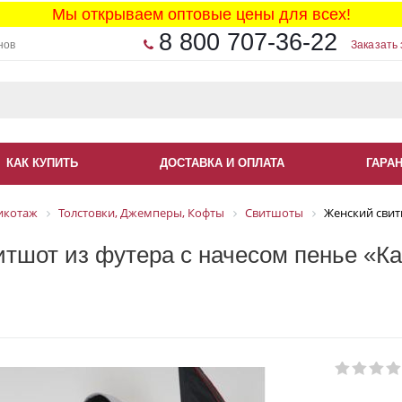
Мы открываем оптовые цены для всех!
8 800 707-36-22
нов
Заказать 
КАК КУПИТЬ
ДОСТАВКА И ОПЛАТА
ГАРА
икотаж
Толстовки, Джемперы, Кофты
Свитшоты
Женский свитш
тшот из футера с начесом пенье «Ка