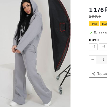
1 176
2 940
₽
-
60
%
Эко
Есть в н
размер
44
46
Подел