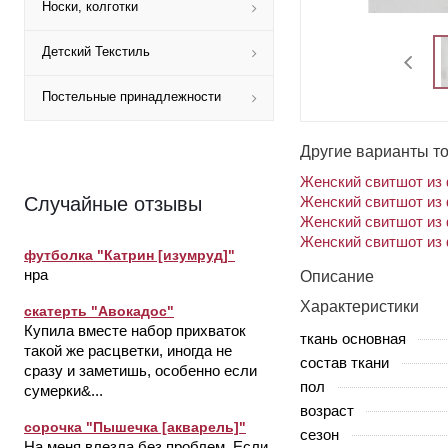
Носки, колготки
Детский Текстиль
Постельные принадлежности
Другие варианты т
Женский свитшот из 
Женский свитшот из 
Случайные отзывы
Женский свитшот из 
Женский свитшот из 
футболка "Катрин [изумруд]"
нра
Описание
Характеристики
скатерть "Авокадос"
Купила вместе набор прихваток
ткань основная
такой же расцветки, иногда не
состав ткани
сразу и заметишь, особенно если
пол
сумерки&...
возраст
сорочка "Пышечка [акварель]"
сезон
На меня влезла без проблем. Если