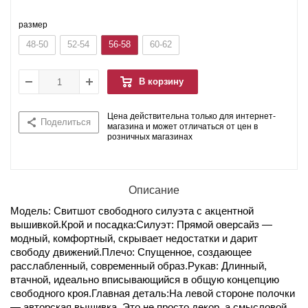
размер
48-50
52-54
56-58
60-62
В корзину
Цена действительна только для интернет-
Поделиться
магазина и может отличаться от цен в
розничных магазинах
Описание
Модель: Свитшот свободного силуэта с акцентной
вышивкой.Крой и посадка:Силуэт: Прямой оверсайз —
модный, комфортный, скрывает недостатки и дарит
свободу движений.Плечо: Спущенное, создающее
расслабленный, современный образ.Рукав: Длинный,
втачной, идеально вписывающийся в общую концепцию
свободного кроя.Главная деталь:На левой стороне полочки
— авторская вышивка. Это не просто декор, а смысловой