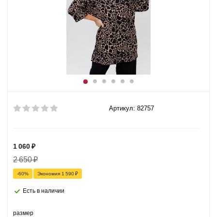
Артикул: 82757
1 060
₽
2 650
₽
-
60
%
Экономия
1 590
₽
Есть в наличии
размер