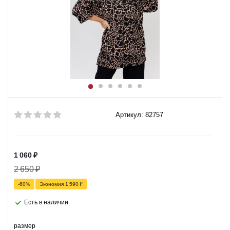
Артикул: 82757
1 060
₽
2 650
₽
-
60
%
Экономия
1 590
₽
Есть в наличии
размер