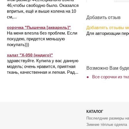
46,чтобы свободно было. Оказался
впритык, ещё и выше колена на 10
см,...
Добавить отзыв
Добавлять отзывы мо
сорочка "Пышечка [акварель]"
На меня влезла без проблем. Если
Для авторизации пе
похудею, придется меньшую
покупать)))
халат "Х-050 (индиго)"
здравствуйте. Купила у вас данную
модель; очень нравится, приятная
Возможно Вам буде
ткань, качественная и легкая. Рад...
Все сорочки из тк
КАТАЛОГ
Послелдние размеры на
Зимние тёплые одеяла