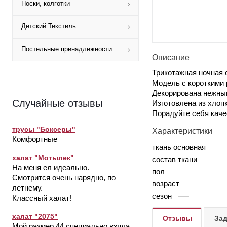
Носки, колготки
Детский Текстиль
Постельные принадлежности
Описание
Трикотажная ночная 
Модель с короткими 
Декорирована нежны
Случайные отзывы
Изготовлена из хлопк
Порадуйте себя кач
трусы "Боксеры"
Характеристики
Комфортные
ткань основная
халат "Мотылек"
состав ткани
На меня ел идеально.
пол
Смотрится очень нарядно, по
возраст
летнему.
сезон
Классный халат!
халат "2075"
Отзывы
Зад
Мой размер 44,специально взяла