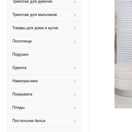
Трикотаж для девочек
Трикотаж для мальчиков
Товары для дома и кухни
Полотенца
Подушки
Одеяла
Наматрасники
Покрывала
Пледы
Постельное белье