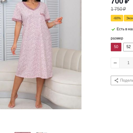
700
₽
1 750
₽
-
60
%
Эко
Есть в н
размер
50
52
Подел