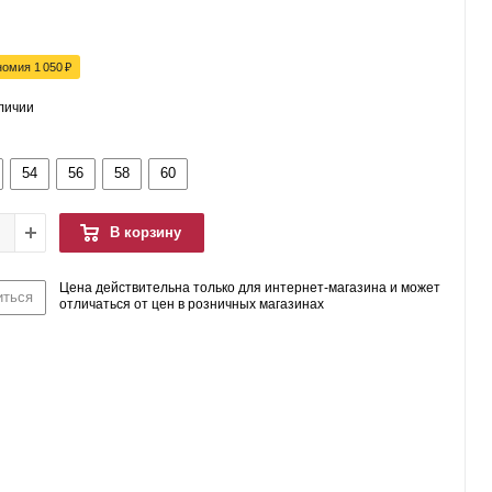
номия
1 050
₽
аличии
54
56
58
60
В корзину
Цена действительна только для интернет-магазина и может
иться
отличаться от цен в розничных магазинах