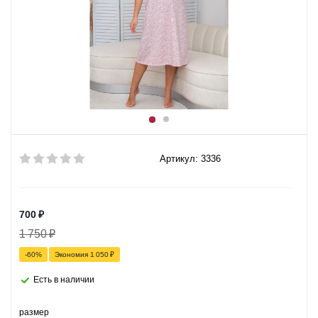
Артикул: 3336
700
₽
1 750
₽
-
60
%
Экономия
1 050
₽
Есть в наличии
размер