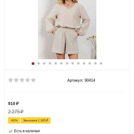
Артикул: 90414
910
₽
2 275
₽
-
60
%
Экономия
1 365
₽
Есть в наличии