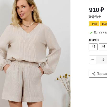
910
₽
2 275
₽
-
60
%
Эко
Есть в н
размер
44
46
Подел