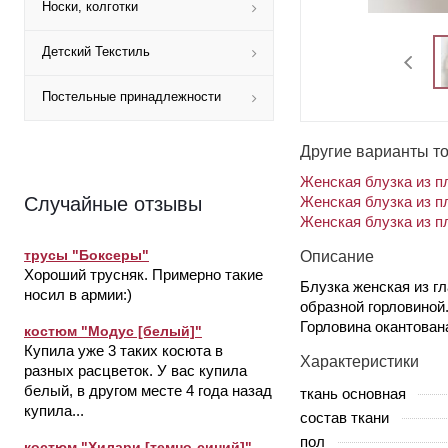
Носки, колготки
Детский Текстиль
Постельные принадлежности
Другие варианты т
Женская блузка из п
Женская блузка из пл
Случайные отзывы
Женская блузка из пл
трусы "Боксеры"
Описание
Хороший трусняк. Примерно такие
Блузка женская из гл
носил в армии:)
образной горловиной
Горловина окантован
костюм "Модус [белый]"
Купила уже 3 таких косюта в
Характеристики
разных расцветок. У вас купила
белый, в другом месте 4 года назад
ткань основная
купила...
состав ткани
пол
костюм "Хилари [темно-синий]"