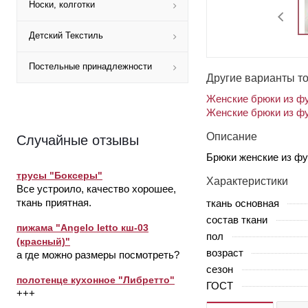
Носки, колготки
Детский Текстиль
Постельные принадлежности
Другие варианты т
Женские брюки из фу
Женские брюки из фу
Описание
Случайные отзывы
Брюки женские из фу
трусы "Боксеры"
Характеристики
Все устроило, качество хорошее,
ткань приятная.
ткань основная
состав ткани
пижама "Angelo letto кш-03
пол
(красный)"
возраст
а где можно размеры посмотреть?
сезон
полотенце кухонное "Либретто"
ГОСТ
+++