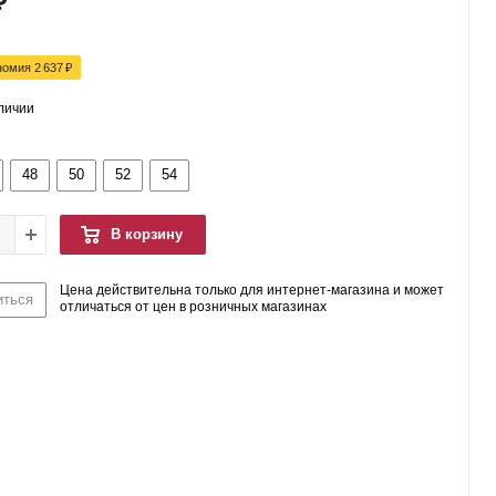
₽
номия
2 637
₽
аличии
48
50
52
54
В корзину
Цена действительна только для интернет-магазина и может
иться
отличаться от цен в розничных магазинах