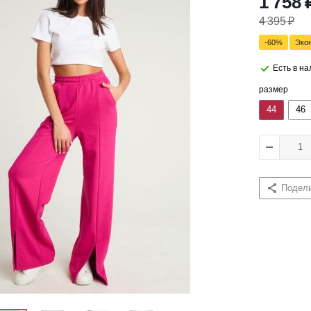
1 758
4 395
₽
-
60
%
Эко
Есть в н
размер
44
46
Подел