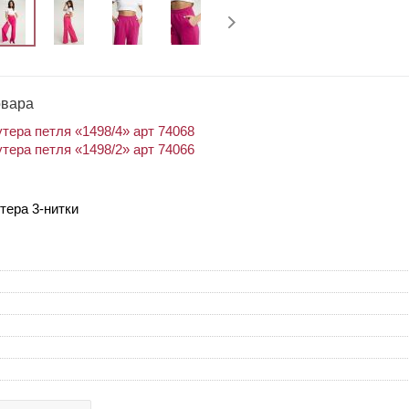
овара
тера петля «1498/4» арт 74068
тера петля «1498/2» арт 74066
тера 3-нитки