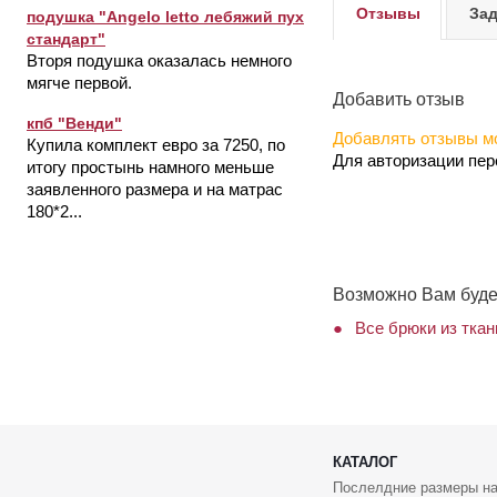
Отзывы
Зад
подушка "Angelo letto лебяжий пух
стандарт"
Вторя подушка оказалась немного
мягче первой.
Добавить отзыв
кпб "Венди"
Добавлять отзывы мо
Купила комплект евро за 7250, по
Для авторизации пе
итогу простынь намного меньше
заявленного размера и на матрас
180*2...
Возможно Вам буде
Все брюки из ткан
КАТАЛОГ
Послелдние размеры на