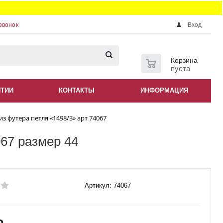
звонок
Вход
0
Корзина
пуста
НТИИ
КОНТАКТЫ
ИНФОРМАЦИЯ
з футера петля «1498/3» арт 74067
067 размер 44
Артикул: 74067