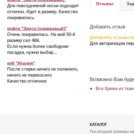
Отзывы
Зад
Для повседневной носки подходит
отлично. Идет в размер. Качество
понравилось.
Добавить отзыв
кофта "Эдита [оливковый]"
Очень понравилась. На мой 50-й
Добавлять отзывы мо
размер сел 48й.
Для авторизации пе
Если нужна более свободная
посадка, нужно выбир...
кпб "Италия"
После стирки ничего не полиняло,
ничего не перекосило
Возможно Вам буде
Качество отличное
Все брюки из ткан
КАТАЛОГ
Послелдние размеры на