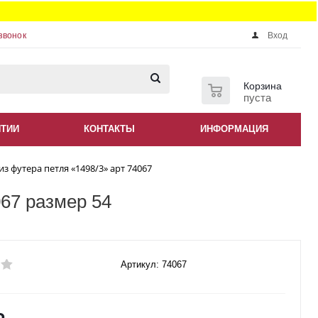
звонок
Вход
0
Корзина
пуста
НТИИ
КОНТАКТЫ
ИНФОРМАЦИЯ
з футера петля «1498/3» арт 74067
067 размер 54
Артикул: 74067