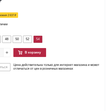
₽
номия
2 637
₽
аличии
48
50
52
54
В корзину
Цена действительна только для интернет-магазина и может
иться
отличаться от цен в розничных магазинах