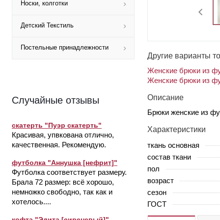
Носки, колготки
Детский Текстиль
Постельные принадлежности
Другие варианты т
Женские брюки из фу
Женские брюки из фу
Описание
Случайные отзывы
Брюки женские из фу
скатерть "Пуэр скатерть"
Характеристики
Красивая, упвкована отлично,
качественная. Рекомендую.
ткань основная
состав ткани
футболка "Аннушка [нефрит]"
пол
Футболка соответствует размеру.
возраст
Брала 72 размер: всё хорошо,
немножко свободно, так как и
сезон
хотелось....
ГОСТ
кофта "Эдита [сиреневый]"