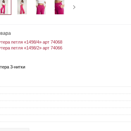
овара
тера петля «1498/4» арт 74068
тера петля «1498/2» арт 74066
тера 3-нитки