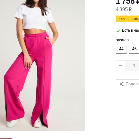
1 758
4 395
₽
-
60
%
Эко
Есть в н
размер
44
46
Подел