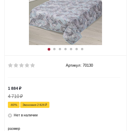
Артикул: 70130
1 884
₽
4 710
₽
-
60
%
Экономия
2 826
₽
Нет в наличии
размер