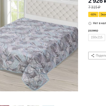
2 926
7 315
₽
-
60
%
Эко
Нет в на
размер
150x215
Подел