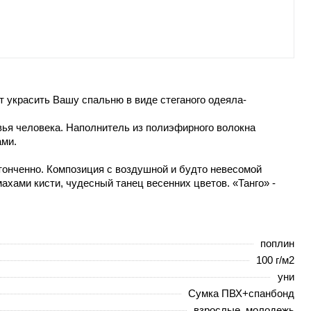
 украсить Вашу спальню в виде стеганого одеяла-
вья человека. Наполнитель из полиэфирного волокна
ами.
тонченно. Композиция с воздушной и будто невесомой
ахами кисти, чудесный танец весенних цветов. «Танго» -
поплин
100 г/м2
уни
Сумка ПВХ+спанбонд
взрослые, молодежь