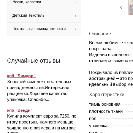
Носки, колготки
Детский Текстиль
Постельные принадлежности
Описание
Всеми любимые экскл
покрывала.
Изделия выполнены и
Случайные отзывы
отличается замечат
Покрывало из поплин
кпб "Лямурр"
абстракцией – это п
Хорошей комплект постельных
идеальный выбор ме
принадлежностей.Интересная
расцветка.Хорошее качество,
Характеристики
упаковка. Спасибо...
ткань основная
кпб "Венди"
плотность ткани
Купила комплект евро за 7250, по
пол
итогу простынь намного меньше
упаковка
заявленного размера и на матрас
возраст