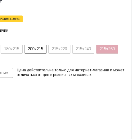
₽
номия
4 389
₽
личии
180x215
200x215
215x220
215x240
215x260
Цена действительна только для интернет-магазина и может
иться
отличаться от цен в розничных магазинах