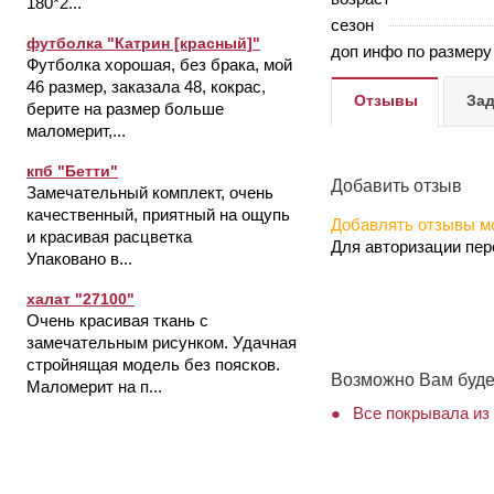
180*2...
сезон
футболка "Катрин [красный]"
доп инфо по размеру
Футболка хорошая, без брака, мой
46 размер, заказала 48, кокрас,
Отзывы
Зад
берите на размер больше
маломерит,...
кпб "Бетти"
Добавить отзыв
Замечательный комплект, очень
качественный, приятный на ощупь
Добавлять отзывы мо
и красивая расцветка
Для авторизации пе
Упаковано в...
халат "27100"
Очень красивая ткань с
замечательным рисунком. Удачная
стройнящая модель без поясков.
Возможно Вам буде
Маломерит на п...
Все покрывала из