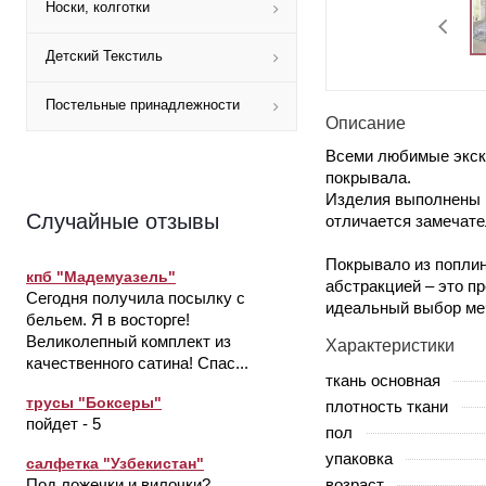
Носки, колготки
Детский Текстиль
Постельные принадлежности
Описание
Всеми любимые экскл
покрывала.
Изделия выполнены и
Случайные отзывы
отличается замечат
Покрывало из поплин
кпб "Мадемуазель"
абстракцией – это п
Сегодня получила посылку с
идеальный выбор ме
бельем. Я в восторге!
Великолепный комплект из
Характеристики
качественного сатина! Спас...
ткань основная
трусы "Боксеры"
плотность ткани
пойдет - 5
пол
упаковка
салфетка "Узбекистан"
возраст
Под ложечки и вилочки?