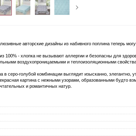
юзивные авторские дизайны из набивного поплина теперь могут
з 100% - хлопка не вызывают аллергии и безопасны для здоро
ельными воздухопроницаемыми и теплоизоляционными свойств
а в серо-голубой комбинации выглядит изысканно, элегантно, у
рекрасная картина с нежными узорами, образованными будто взм
чтательных и романтичных натур.