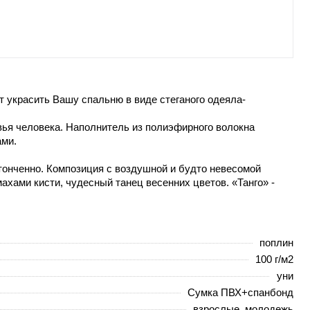
 украсить Вашу спальню в виде стеганого одеяла-
вья человека. Наполнитель из полиэфирного волокна
ами.
тонченно. Композиция с воздушной и будто невесомой
ахами кисти, чудесный танец весенних цветов. «Танго» -
поплин
100 г/м2
уни
Сумка ПВХ+спанбонд
взрослые, молодежь