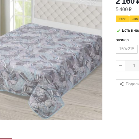
2 160
5 400
₽
-
60
%
Эко
Есть в н
размер
150x215
Подел