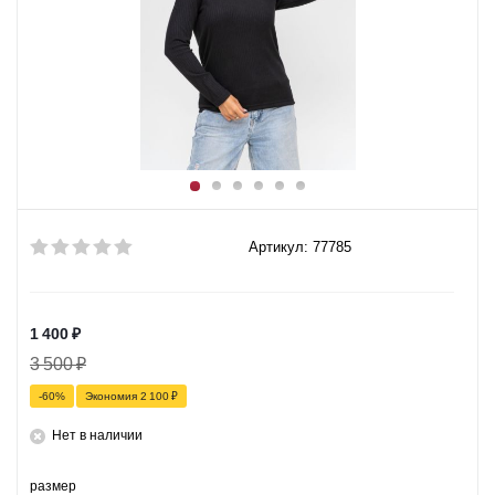
Артикул: 77785
1 400
₽
3 500
₽
-
60
%
Экономия
2 100
₽
Нет в наличии
размер