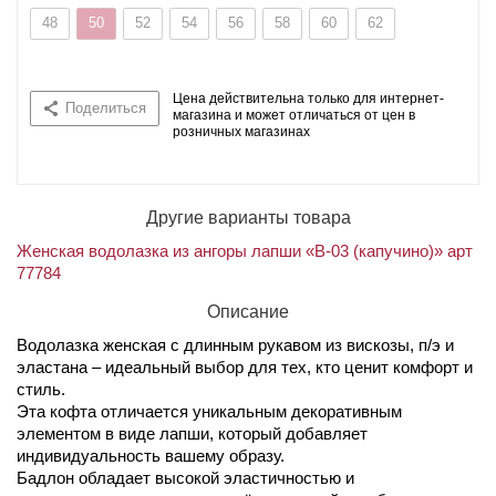
48
50
52
54
56
58
60
62
Цена действительна только для интернет-
Поделиться
магазина и может отличаться от цен в
розничных магазинах
Другие варианты товара
Женская водолазка из ангоры лапши «В-03 (капучино)» арт
77784
Описание
Водолазка женская с длинным рукавом из вискозы, п/э и
эластана – идеальный выбор для тех, кто ценит комфорт и
стиль.
Эта кофта отличается уникальным декоративным
элементом в виде лапши, который добавляет
индивидуальность вашему образу.
Бадлон обладает высокой эластичностью и