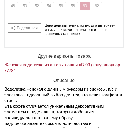
48
50
52
54
56
58
60
62
Цена действительна только для интернет-
Поделиться
магазина и может отличаться от цен в
розничных магазинах
Другие варианты товара
Женская водолазка из ангоры лапши «В-03 (капучино)» арт
77784
Описание
Водолазка женская с длинным рукавом из вискозы, п/э и
эластана – идеальный выбор для тех, кто ценит комфорт и
стиль.
Эта кофта отличается уникальным декоративным
элементом в виде лапши, который добавляет
индивидуальность вашему образу.
Бадлон обладает высокой эластичностью и