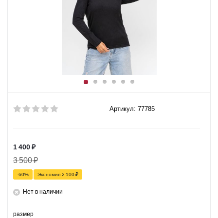
Артикул: 77785
1 400
₽
3 500
₽
-
60
%
Экономия
2 100
₽
Нет в наличии
размер