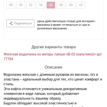
48
50
52
54
56
58
60
62
Цена действительна только для интернет-
Поделиться
магазина и может отличаться от цен в
розничных магазинах
Другие варианты товара
Женская водолазка из ангоры лапши «В-03 (капучино)» арт
77784
Описание
Водолазка женская с длинным рукавом из вискозы, п/э и
эластана – идеальный выбор для тех, кто ценит комфорт и
стиль.
Эта кофта отличается уникальным декоративным
элементом в виде лапши, который добавляет
индивидуальность вашему образу.
Бадлон обладает высокой эластичностью и