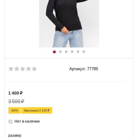
Артикул: 77785
1 400
₽
3 500
₽
-
60
%
Экономия
2 100
₽
Нет в наличии
размер