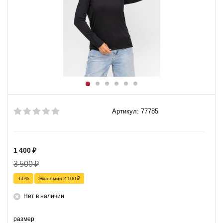
Артикул: 77785
1 400
₽
3 500
₽
-
60
%
Экономия
2 100
₽
Нет в наличии
размер