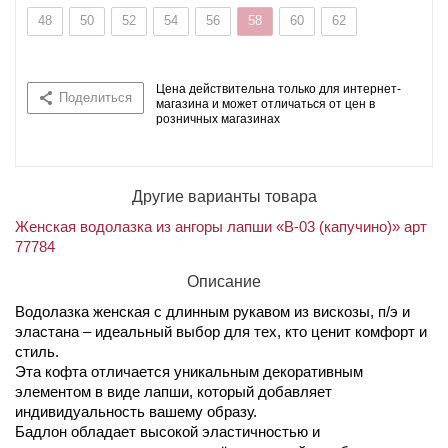
48
50
52
54
56
58
60
62
Цена действительна только для интернет-
Поделиться
магазина и может отличаться от цен в
розничных магазинах
Другие варианты товара
Женская водолазка из ангоры лапши «В-03 (капучино)» арт
77784
Описание
Водолазка женская с длинным рукавом из вискозы, п/э и
эластана – идеальный выбор для тех, кто ценит комфорт и
стиль.
Эта кофта отличается уникальным декоративным
элементом в виде лапши, который добавляет
индивидуальность вашему образу.
Бадлон обладает высокой эластичностью и